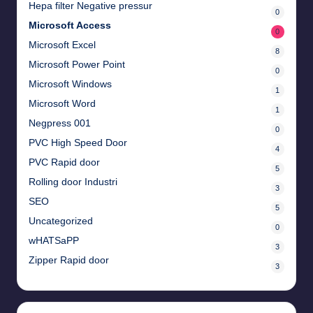
Hepa filter Negative pressur
0
Microsoft Access
0
Microsoft Excel
8
Microsoft Power Point
0
Microsoft Windows
1
Microsoft Word
1
Negpress 001
0
PVC High Speed Door
4
PVC Rapid door
5
Rolling door Industri
3
SEO
5
Uncategorized
0
wHATSaPP
3
Zipper Rapid door
3