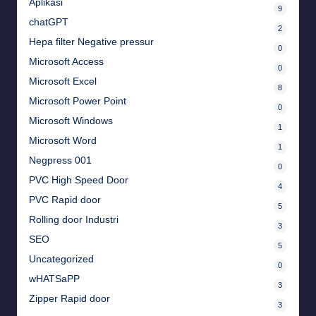
Aplikasi
9
chatGPT
2
Hepa filter Negative pressur
0
Microsoft Access
0
Microsoft Excel
8
Microsoft Power Point
0
Microsoft Windows
1
Microsoft Word
1
Negpress 001
0
PVC High Speed Door
4
PVC Rapid door
5
Rolling door Industri
3
SEO
5
Uncategorized
0
wHATSaPP
3
Zipper Rapid door
3