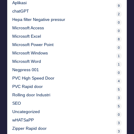
Aplikasi
9
chatGPT
2
Hepa filter Negative pressur
0
Microsoft Access
0
Microsoft Excel
8
Microsoft Power Point
0
Microsoft Windows
1
Microsoft Word
1
Negpress 001
0
PVC High Speed Door
4
PVC Rapid door
5
Rolling door Industri
3
SEO
5
Uncategorized
0
wHATSaPP
3
Zipper Rapid door
3