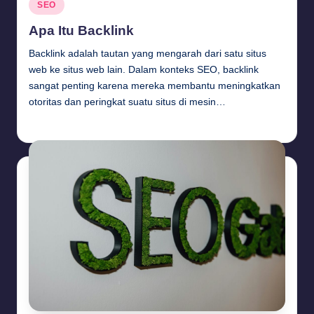
Posted
SEO
in
Apa Itu Backlink
Backlink adalah tautan yang mengarah dari satu situs
web ke situs web lain. Dalam konteks SEO, backlink
sangat penting karena mereka membantu meningkatkan
otoritas dan peringkat suatu situs di mesin…
Budi Haryanto
September 26, 2024
Posted
by