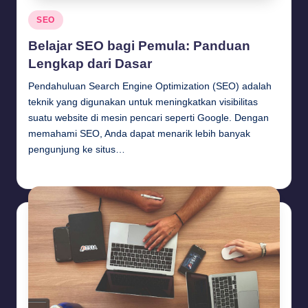
Posted
SEO
in
Belajar SEO bagi Pemula: Panduan
Lengkap dari Dasar
Pendahuluan Search Engine Optimization (SEO) adalah
teknik yang digunakan untuk meningkatkan visibilitas
suatu website di mesin pencari seperti Google. Dengan
memahami SEO, Anda dapat menarik lebih banyak
pengunjung ke situs…
Budi Haryanto
September 26, 2024
Posted
by