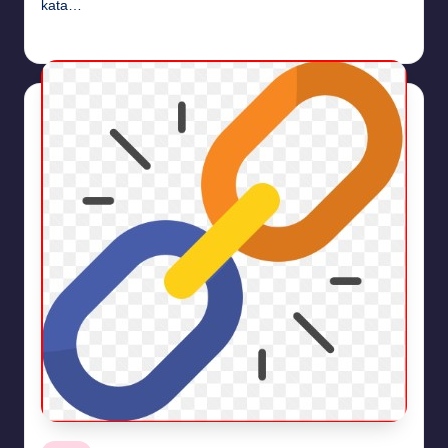
kata…
Budi Haryanto
September 26, 2024
Posted
by