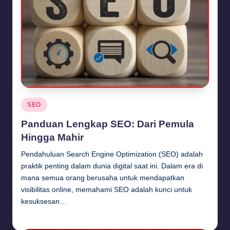
Posted
SEO
in
Panduan Lengkap SEO: Dari Pemula
Hingga Mahir
Pendahuluan Search Engine Optimization (SEO) adalah
praktik penting dalam dunia digital saat ini. Dalam era di
mana semua orang berusaha untuk mendapatkan
visibilitas online, memahami SEO adalah kunci untuk
kesuksesan…
Budi Haryanto
September 26, 2024
Posted
by