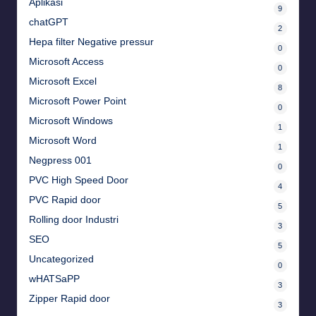
Aplikasi
9
chatGPT
2
Hepa filter Negative pressur
0
Microsoft Access
0
Microsoft Excel
8
Microsoft Power Point
0
Microsoft Windows
1
Microsoft Word
1
Negpress 001
0
PVC High Speed Door
4
PVC Rapid door
5
Rolling door Industri
3
SEO
5
Uncategorized
0
wHATSaPP
3
Zipper Rapid door
3