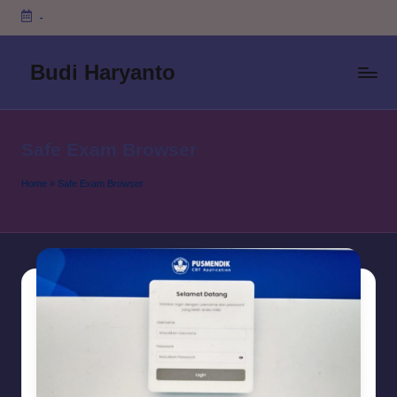
-
Skip
to
Budi Haryanto
content
Safe Exam Browser
Home
»
Safe Exam Browser