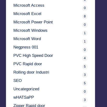
Microsoft Access
0
Microsoft Excel
8
Microsoft Power Point
0
Microsoft Windows
1
Microsoft Word
1
Negpress 001
0
PVC High Speed Door
4
PVC Rapid door
5
Rolling door Industri
3
SEO
5
Uncategorized
0
wHATSaPP
3
Zipper Rapid door