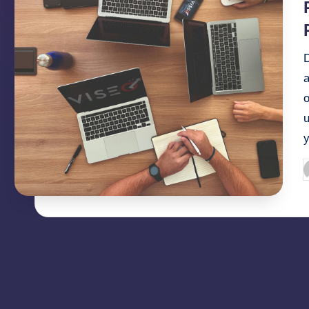
D
a
P
b