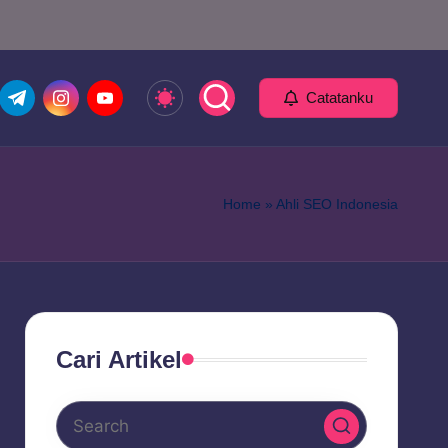
com
er.com
t.me
instagram.com
youtube.com
Catatanku
Home
»
Ahli SEO Indonesia
Cari Artikel