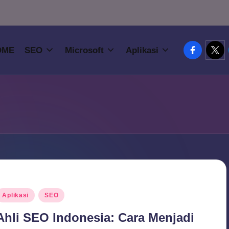
facebook.
twitt
OME
SEO
Microsoft
Aplikasi
osted
Aplikasi
SEO
n
Ahli SEO Indonesia: Cara Menjadi