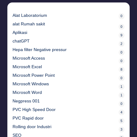
Alat Laboratorium
0
alat Rumah sakit
0
Aplikasi
9
chatGPT
2
Hepa filter Negative pressur
0
Microsoft Access
0
Microsoft Excel
8
Microsoft Power Point
0
Microsoft Windows
1
Microsoft Word
1
Negpress 001
0
PVC High Speed Door
4
PVC Rapid door
5
Rolling door Industri
3
SEO