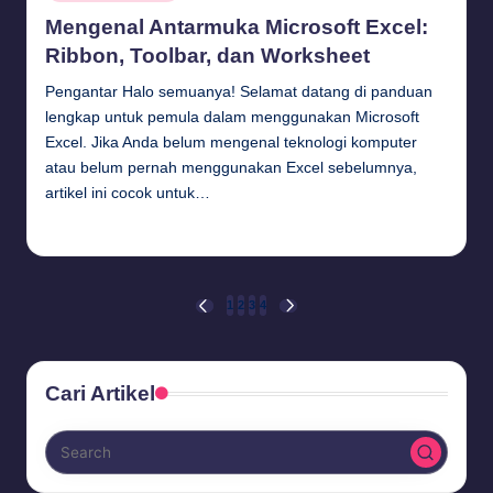
in
Mengenal Antarmuka Microsoft Excel:
Ribbon, Toolbar, dan Worksheet
Pengantar Halo semuanya! Selamat datang di panduan
lengkap untuk pemula dalam menggunakan Microsoft
Excel. Jika Anda belum mengenal teknologi komputer
atau belum pernah menggunakan Excel sebelumnya,
artikel ini cocok untuk…
Budi Haryanto
August 3, 2024
Posted
by
Posts
1
2
3
4
PREVIOUS
NEXT
PAGE
PAGE
pagination
Cari Artikel