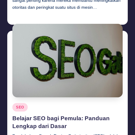
sangat penting karena mereka membantu meningkatkan
otoritas dan peringkat suatu situs di mesin…
Budi Haryanto
September 26, 2024
Posted
by
Posted
SEO
in
Belajar SEO bagi Pemula: Panduan
Lengkap dari Dasar