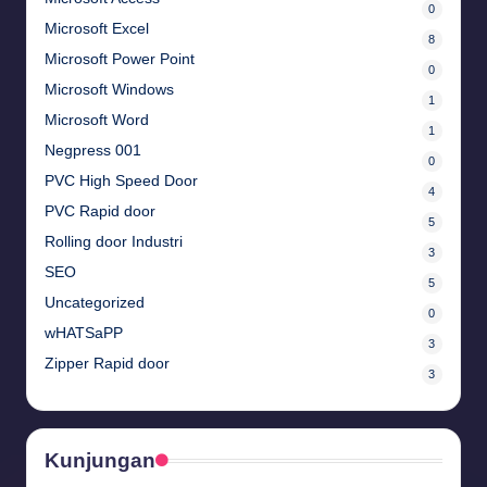
0
Microsoft Excel
8
Microsoft Power Point
0
Microsoft Windows
1
Microsoft Word
1
Negpress 001
0
PVC High Speed Door
4
PVC Rapid door
5
Rolling door Industri
3
SEO
5
Uncategorized
0
wHATSaPP
3
Zipper Rapid door
3
Kunjungan