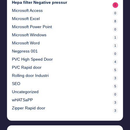
Hepa filter Negative pressur
0
Microsoft Access
0
Microsoft Excel
8
Microsoft Power Point
0
Microsoft Windows
1
Microsoft Word
1
Negpress 001
0
PVC High Speed Door
4
PVC Rapid door
5
Rolling door Industri
3
SEO
5
Uncategorized
0
wHATSaPP
3
Zipper Rapid door
3